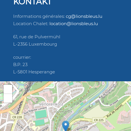
KONTAKT
Informations générales:
cg@lionsbleus.lu
Location Chalet:
location@lionsbleus.lu
61, rue de Pulvermühl
L-2356 Luxembourg
courrier:
B.P. 23
L-5801 Hesperange
+
−