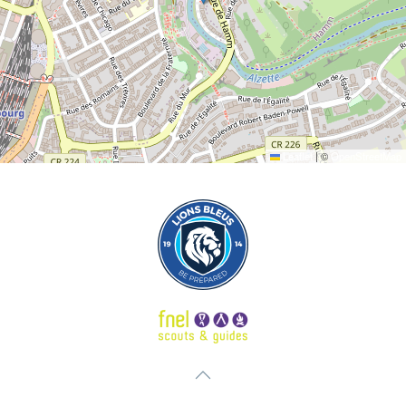
Leaflet
|
©
OpenStreetMap