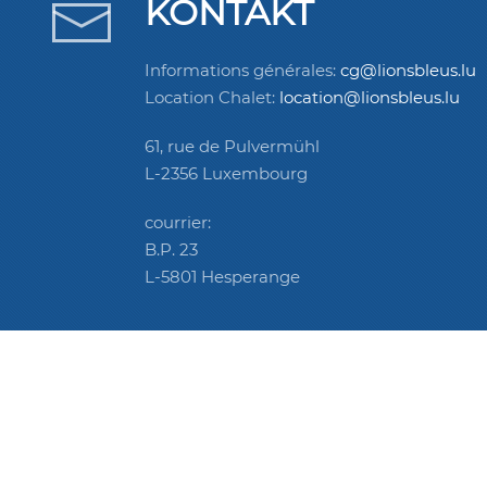
KONTAKT
Informations générales:
cg@lionsbleus.lu
Location Chalet:
location@lionsbleus.lu
61, rue de Pulvermühl
L-2356 Luxembourg
courrier:
B.P. 23
L-5801 Hesperange