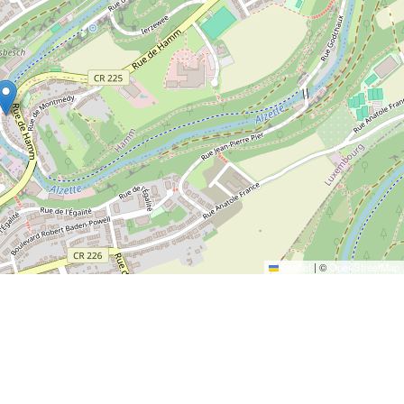
Leaflet
|
©
OpenStreetMap